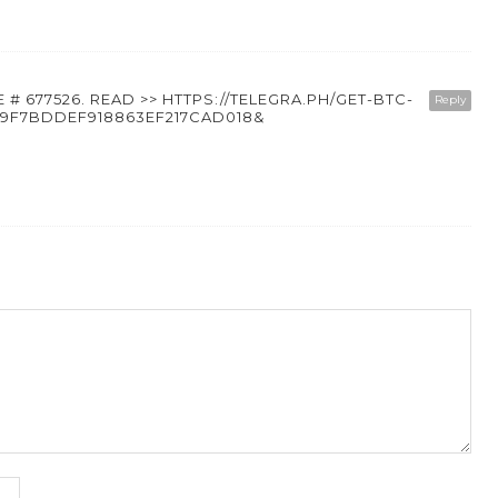
# 677526. READ >> HTTPS://TELEGRA.PH/GET-BTC-
Reply
79F7BDDEF918863EF217CAD018&