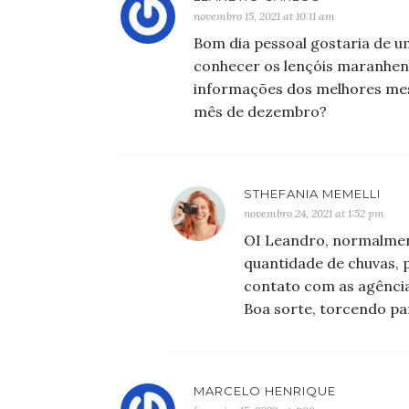
novembro 15, 2021 at 10:11 am
Bom dia pessoal gostaria de u
conhecer os lençóis maranhen
informações dos melhores mese
mês de dezembro?
STHEFANIA MEMELLI
novembro 24, 2021 at 1:52 pm
OI Leandro, normalmen
quantidade de chuvas, p
contato com as agência
Boa sorte, torcendo pa
MARCELO HENRIQUE