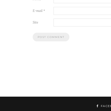
E-mail
*
Site
FACE