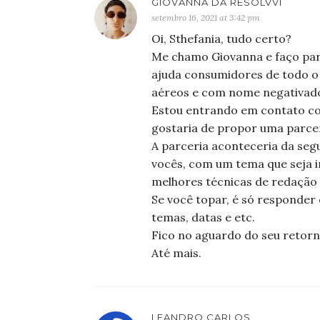
GIOVANNA DA RESOLVVI
setembro 16, 2021 at 3:42 pm
Oi, Sthefania, tudo certo?
Me chamo Giovanna e faço part
ajuda consumidores de todo o 
aéreos e com nome negativad
Estou entrando em contato c
gostaria de propor uma parcer
A parceria aconteceria da seg
vocês, com um tema que seja i
melhores técnicas de redação 
Se você topar, é só responder
temas, datas e etc.
Fico no aguardo do seu retorn
Até mais.
LEANDRO CARLOS