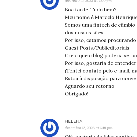
fevereiro 15, 2023 at 4:00 pm
Boa tarde. Tudo bem?
Meu nome é Marcelo Henrique, 
Somos uma fintech de câmbio 
dos nossos sites.
Por isso, estamos procurando 
Guest Posts/Publieditoriais.
Creio que o blog poderia ser u
Por isso, gostaria de entender
(Tentei contato pelo e-mail, m
Estou à disposição para conve
Aguardo seu retorno.
Obrigado!
HELENA
dezembro 12, 2023 at 1:49 pm
Olá, gostaria de falar contigo