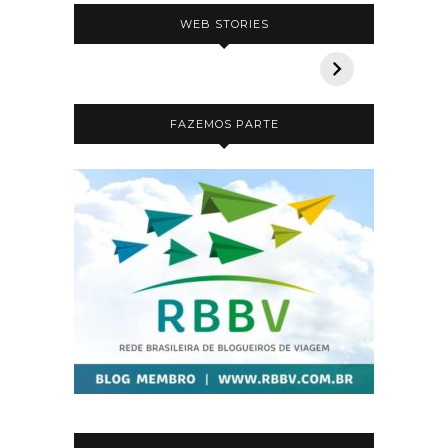
5 pousadas incríveis na
Safári n
WEB STORIES
Bahia
que voc
FAZEMOS PARTE