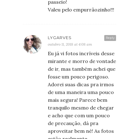
passeio!
Valeu pelo empurrãozinho!!!
LYGARVES
Reply
outubro 11, 2018 at 4:08 am
Eu já vi fotos incríveis desse
mirante e morro de vontade
de ir, mas também achei que
fosse um pouco perigoso.
Adorei suas dicas pra irmos
de uma maneira uma pouco
mais segura! Parece bem
tranquilo mesmo de chegar
e acho que com um pouco
de precaução, dá pra
aproveitar bem né! As fotos
estão realmente