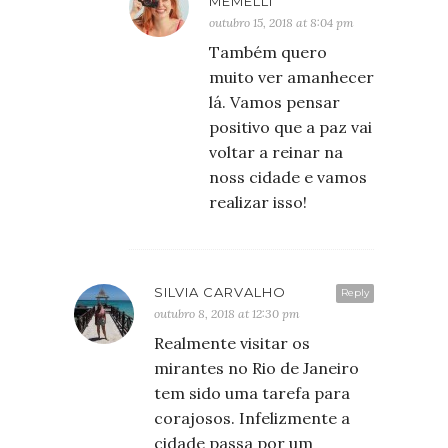
MEMELLI
outubro 15, 2018 at 8:04 pm
Também quero
muito ver amanhecer
lá. Vamos pensar
positivo que a paz vai
voltar a reinar na
noss cidade e vamos
realizar isso!
SILVIA CARVALHO
Reply
outubro 8, 2018 at 12:30 pm
Realmente visitar os
mirantes no Rio de Janeiro
tem sido uma tarefa para
corajosos. Infelizmente a
cidade passa por um