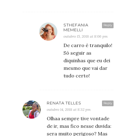
STHEFANIA
Reply
MEMELLI
outubro 15, 2018 at 8:06 pm
De carro é tranquilo!
Só seguir as
diquinhas que eu dei
mesmo que vai dar
tudo certo!
RENATA TELLES
Reply
outubro 14, 2018 at 8:32 pm
Olhaa sempre tive vontade
de ir, mas fico nesse duvida:
sera muito perigoso? Mas