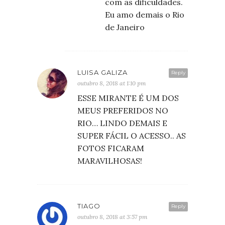
com as dificuldades.
Eu amo demais o Rio
de Janeiro
LUISA GALIZA
Reply
outubro 8, 2018 at 1:10 pm
ESSE MIRANTE É UM DOS
MEUS PREFERIDOS NO
RIO… LINDO DEMAIS E
SUPER FÁCIL O ACESSO.. AS
FOTOS FICARAM
MARAVILHOSAS!
TIAGO
Reply
outubro 8, 2018 at 3:57 pm