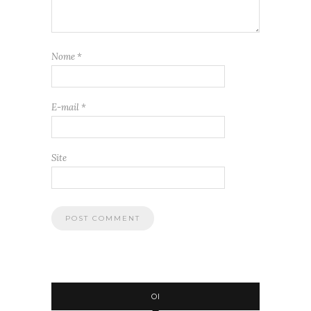
Nome
*
E-mail
*
Site
OI