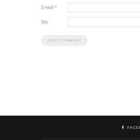
E-mail
*
Site
FACE