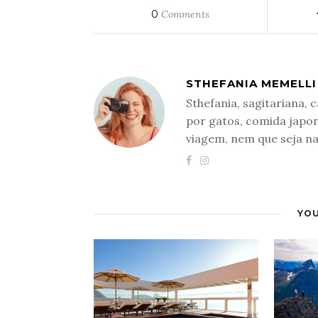
0
Comments
STHEFANIA MEMELLI
Sthefania, sagitariana,
por gatos, comida japo
viagem, nem que seja n
YOU