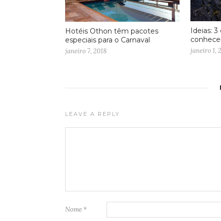
Ideias: 3
Hotéis Othon têm pacotes
conhece
especiais para o Carnaval
janeiro 1, 
janeiro 7, 2018
LEAVE A REPLY
Nome
*