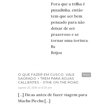
Fora que a trilha é
puxadinha, então
tem que ser bem
pensado para não
deixar de ser
prazeroso e se
tornar uma tortura.
Rs
Beijos
O QUE FAZER EM CUSCO: VALE
Reply
SAGRADO + TREM PARA ÁGUAS
CALLIENTES - STHE ON THE ROAD
agosto 25, 2016 at 8:26 pm
[…] Dicas antes de fazer viagem para
Machu Picchu […]