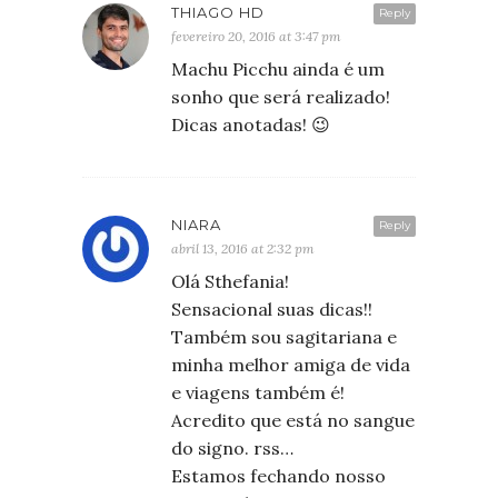
THIAGO HD
Reply
fevereiro 20, 2016 at 3:47 pm
Machu Picchu ainda é um
sonho que será realizado!
Dicas anotadas! 😉
NIARA
Reply
abril 13, 2016 at 2:32 pm
Olá Sthefania!
Sensacional suas dicas!!
Também sou sagitariana e
minha melhor amiga de vida
e viagens também é!
Acredito que está no sangue
do signo. rss…
Estamos fechando nosso