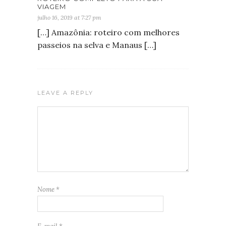
VIAGEM
julho 16, 2019 at 7:27 pm
[…] Amazônia: roteiro com melhores
passeios na selva e Manaus […]
LEAVE A REPLY
Nome
*