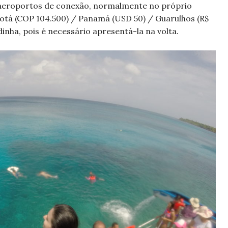
os aeroportos de conexão, normalmente no próprio
ogotá (COP 104.500) / Panamá (USD 50) / Guarulhos (R$
inha, pois é necessário apresentá-la na volta.