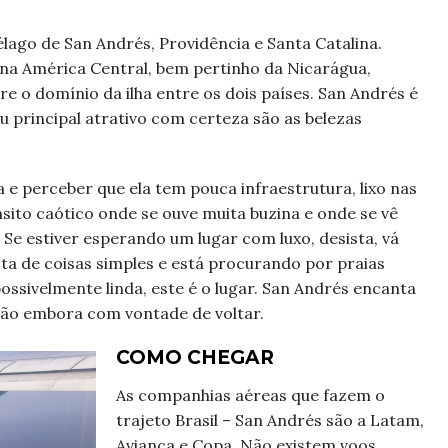
élago de San Andrés, Providência e Santa Catalina.
 na América Central, bem pertinho da Nicarágua,
re o domínio da ilha entre os dois países. San Andrés é
 principal atrativo com certeza são as belezas
a e perceber que ela tem pouca infraestrutura, lixo nas
nsito caótico onde se ouve muita buzina e onde se vê
e estiver esperando um lugar com luxo, desista, vá
ta de coisas simples e está procurando por praias
ssivelmente linda, este é o lugar. San Andrés encanta
vão embora com vontade de voltar.
COMO CHEGAR
As companhias aéreas que fazem o
trajeto Brasil – San Andrés são a Latam,
Avianca e Copa. Não existem voos