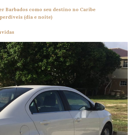
er Barbados como seu destino no Caribe
erdíveis (dia e noite)
úvidas