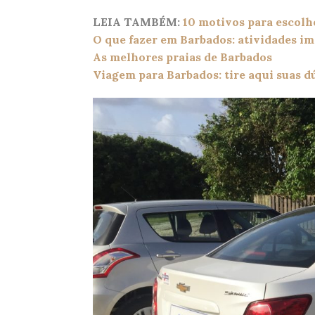
LEIA TAMBÉM:
10 motivos para escolh
O que fazer em Barbados: atividades imp
As melhores praias de Barbados
Viagem para Barbados: tire aqui suas d