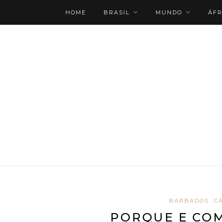
HOME
BRASIL
MUNDO
ÁFR
ROTEIRO PERSONALIZADO
BARBADOS
C
PORQUE E CO