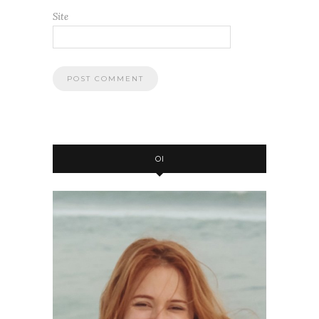
Site
OI