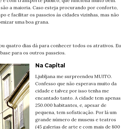
 pé e com transporte público, que funciona muito bem.
ue são a maioria. Caso esteja procurando por conforto,
o e facilitar os passeios às cidades vizinhas, mas não
nomizar uma boa grana.
ou quatro dias dá para conhecer todos os atrativos. Eu
mo base para os outros passeios.
Na Capital
Ljubljana me surpreendeu MUITO.
Confesso que não esperava muito da
cidade e talvez por isso tenha me
encantado tanto. A cidade tem apenas
250.000 habitantes, e, apesar de
pequena, tem sofisticação. Por lá um
grande número de museus e teatros
(45 galerias de arte e com mais de 800