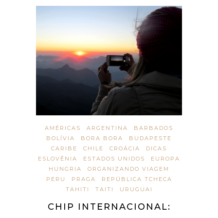
AMÉRICAS
ARGENTINA
BARBADOS
BOLÍVIA
BORA BORA
BUDAPESTE
CARIBE
CHILE
CROÁCIA
DICAS
ESLOVÊNIA
ESTADOS UNIDOS
EUROPA
HUNGRIA
ORGANIZANDO VIAGEM
PERU
PRAGA
REPÚBLICA TCHECA
TAHITI
TAITI
URUGUAI
CHIP INTERNACIONAL: