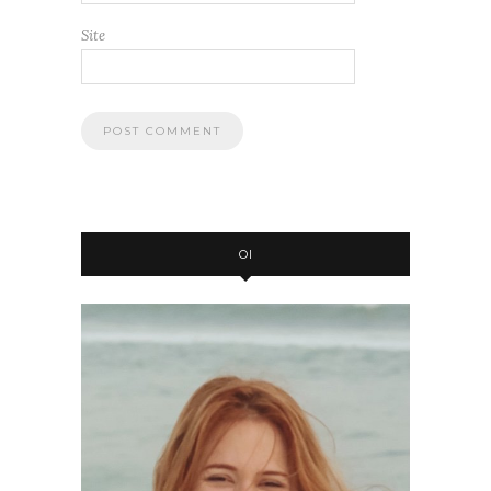
Site
OI