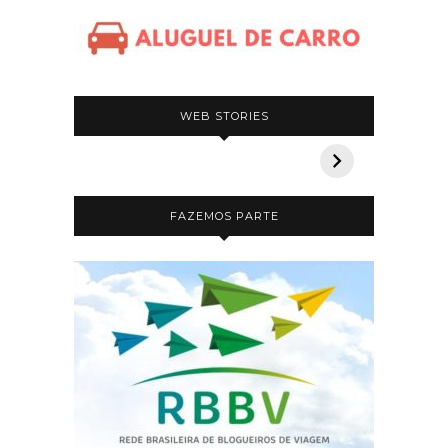
5 pousadas incríveis na
Safári n
WEB STORIES
Bahia
que voc
FAZEMOS PARTE