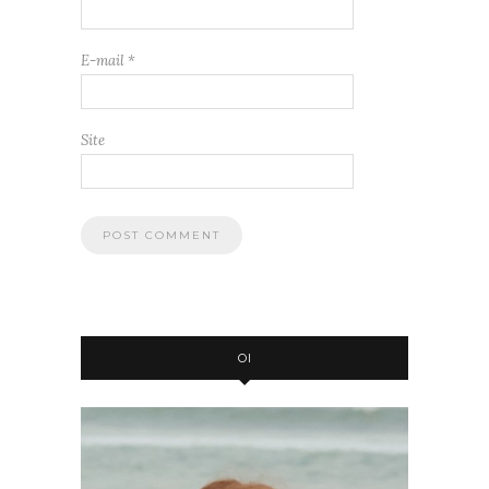
E-mail
*
Site
OI