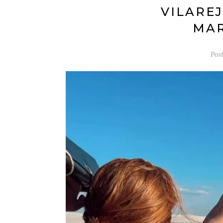
VILARE
MA
Pos