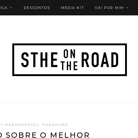
ICA
DESCONTOS
MEDIA KIT
VAI POR MIM
IS MARANHENSES
MARANHÃO
O SOBRE O MELHOR