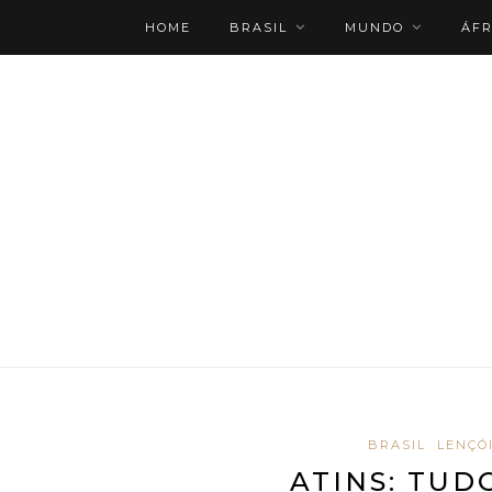
HOME
BRASIL
MUNDO
ÁFR
ROTEIRO PERSONALIZADO
BRASIL
LENÇÓ
ATINS: TUD