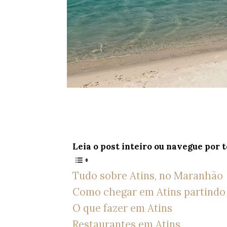
Leia o post inteiro ou navegue por 
Tudo sobre Atins, no Maranhão
Como chegar em Atins partindo 
O que fazer em Atins
Restaurantes em Atins