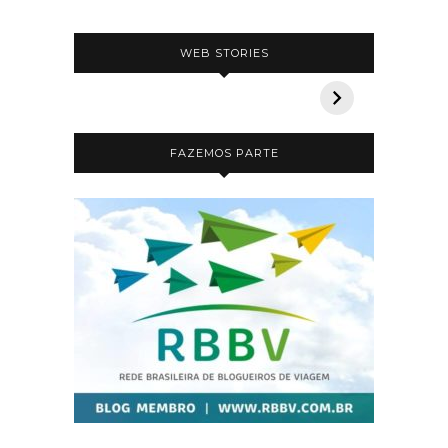
5 pousadas incríveis na
Safári n
WEB STORIES
Bahia
que voc
FAZEMOS PARTE