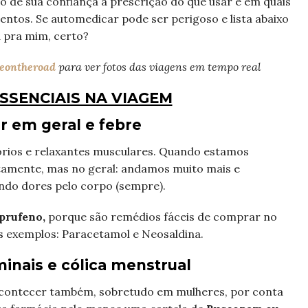
co de sua confiança a prescrição do que usar e em quais
ntos. Se automedicar pode ser perigoso e lista abaixo
 pra mim, certo?
eontheroad
para ver fotos das viagens em tempo real
SSENCIAIS NA VIAGEM
 em geral e febre
tórios e relaxantes musculares. Quando estamos
amente, mas no geral: andamos muito mais e
do dores pelo corpo (sempre).
uprufeno,
porque são remédios fáceis de comprar no
s exemplos: Paracetamol e Neosaldina.
nais e cólica menstrual
contecer também, sobretudo em mulheres, por conta