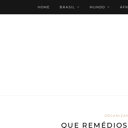
HOME
BRASIL
MUNDO
ÁFR
ROTEIRO PERSONALIZADO
ORGANIZA
QUE REMÉDIOS