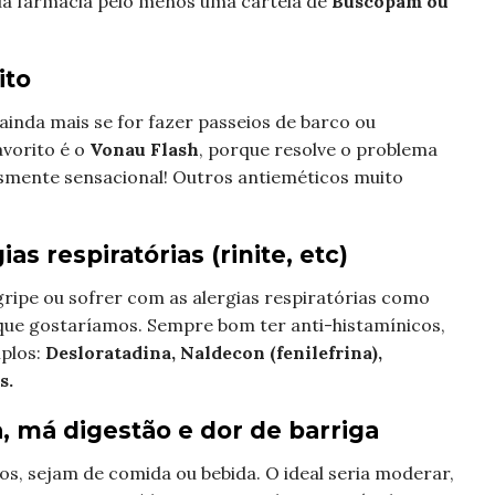
sua farmácia pelo menos uma cartela de
Buscopam ou
ito
ainda mais se for fazer passeios de barco ou
vorito é o
Vonau Flash
, porque resolve o problema
smente sensacional! Outros antieméticos muito
s respiratórias (rinite, etc)
 gripe ou sofrer com as alergias respiratórias como
 que gostaríamos. Sempre bom ter anti-histamínicos,
mplos:
Desloratadina, Naldecon (fenilefrina),
s.
, má digestão e dor de barriga
s, sejam de comida ou bebida. O ideal seria moderar,