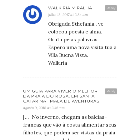
WALKIRIA MIRALHA
Reply
julho 18, 2017 at 2:34 am
Obrigada Sthefania , vc
colocou poesia e alma.
Grata pelas palavras.
Espero uma nova visita tua a
Villa Buena Vista.
Walkiria
UM GUIA PARA VIVER O MELHOR
Reply
DA PRAIA DO ROSA, EM SANTA
CATARINA | MALA DE AVENTURAS
agosto 9, 2018 at 2:46 pm
[…] No inverno, chegam as baleias-
francas que vão à costa alimentar seus
filhotes, que podem ser vistas da praia