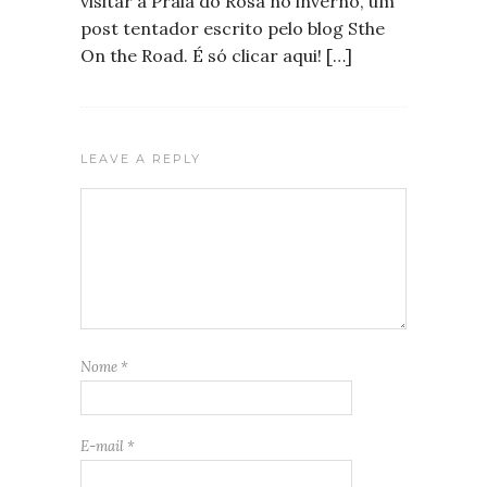
visitar a Praia do Rosa no inverno, um
post tentador escrito pelo blog Sthe
On the Road. É só clicar aqui! […]
LEAVE A REPLY
Nome
*
E-mail
*