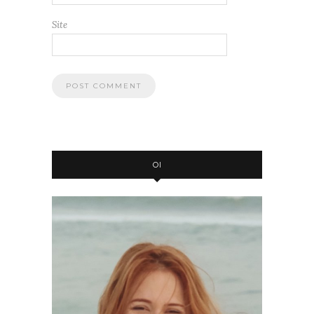
Site
OI