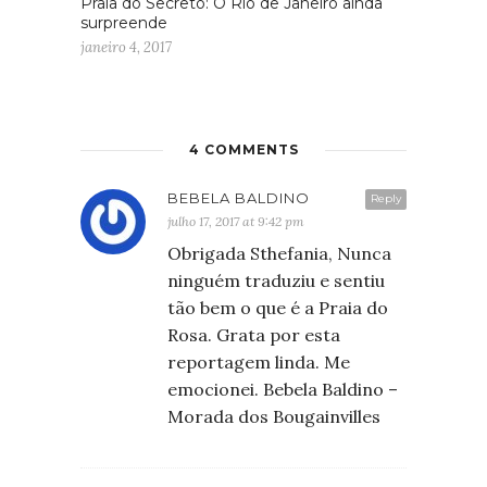
Praia do Secreto: O Rio de Janeiro ainda
surpreende
janeiro 4, 2017
4 COMMENTS
BEBELA BALDINO
Reply
julho 17, 2017 at 9:42 pm
Obrigada Sthefania, Nunca
ninguém traduziu e sentiu
tão bem o que é a Praia do
Rosa. Grata por esta
reportagem linda. Me
emocionei. Bebela Baldino –
Morada dos Bougainvilles