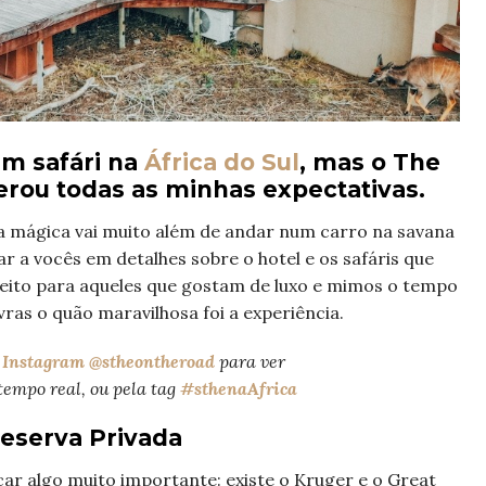
m safári na
África do Sul
, mas o The
erou todas as minhas expectativas.
cia mágica vai muito além de andar num carro na savana
r a vocês em detalhes sobre o hotel e os safáris que
rfeito para aqueles que gostam de luxo e mimos o tempo
ras o quão maravilhosa foi a experiência.
Instagram @stheontheroad
para ver
tempo real, ou pela tag
#sthenaAfrica
Reserva Privada
icar algo muito importante: existe o Kruger e o Great