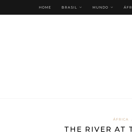
HOME
BRASIL
MUNDO
ÁFR
ROTEIRO PERSONALIZADO
ÁFRICA
THE RIVER AT