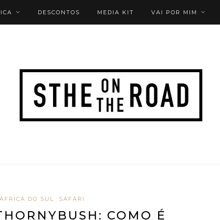
ICA
DESCONTOS
MEDIA KIT
VAI POR MIM
ÁFRICA DO SUL
SAFÁRI
 THORNYBUSH: COMO É