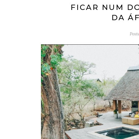
FICAR NUM D
DA Á
Post