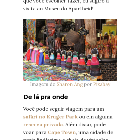
que você escolher fazer, eu sugiro a
visita ao Museu do Apartheid!
Imagem de
Sharon Ang
por
Pixabay
De lá pra onde
Você pode seguir viagem para um
safári no Kruger Park
ou em alguma
reserva privada
. Além disso, pode
voar para
Cape Town
, uma cidade de
praia lindíssima e cheia de vinícolas.