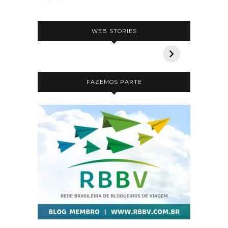
5 pousadas incríveis na
Safári n
WEB STORIES
Bahia
que voc
FAZEMOS PARTE