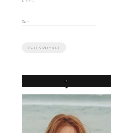
E-mail
*
Site
OI