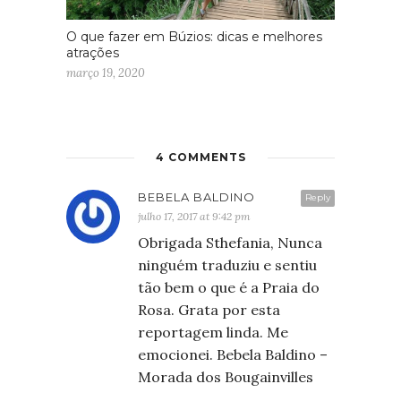
O que fazer em Búzios: dicas e melhores
atrações
março 19, 2020
4 COMMENTS
BEBELA BALDINO
Reply
julho 17, 2017 at 9:42 pm
Obrigada Sthefania, Nunca
ninguém traduziu e sentiu
tão bem o que é a Praia do
Rosa. Grata por esta
reportagem linda. Me
emocionei. Bebela Baldino –
Morada dos Bougainvilles