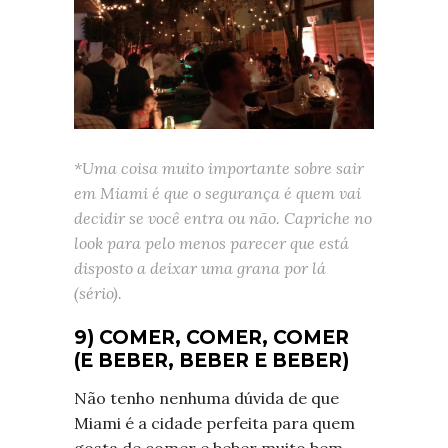
*Uma coisa muito importante sobre sair
em Miami é que o segurança é quem vai
decidir se você entra ou não. Capriche no
look para pelo menos parecer que está
disposto a deixar uma grana por lá
(sério).
9) COMER, COMER, COMER
(E BEBER, BEBER E BEBER)
Não tenho nenhuma dúvida de que
Miami é a cidade perfeita para quem
gosta de comer e beber muito bem.