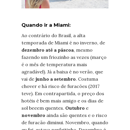
Quando ir a Miami:
Ao contrário do Brasil, a alta
temporada de Miami é no inverno, de
dezembro até a páscoa
, mesmo
fazendo um friozinho as vezes (março
é o mês de temperatura mais
agradável). Já a baixa é no verão, que
vai de
junho a setembro
. Costuma
chover e há risco de furacões (2017
teve). Em contrapartida, o preço dos
hotéis é bem mais amigo e os dias de
sol beeem quentes.
Outubro
e
novembro
ainda são quentes e o risco
de furacão diminui. Novembro, quando
eu fui, estava perfeitinho. Dezembro é