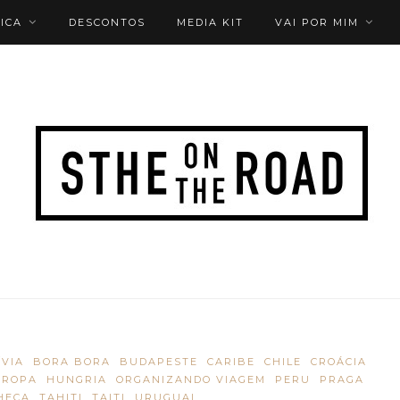
ICA
DESCONTOS
MEDIA KIT
VAI POR MIM
ÍVIA
BORA BORA
BUDAPESTE
CARIBE
CHILE
CROÁCIA
UROPA
HUNGRIA
ORGANIZANDO VIAGEM
PERU
PRAGA
HECA
TAHITI
TAITI
URUGUAI