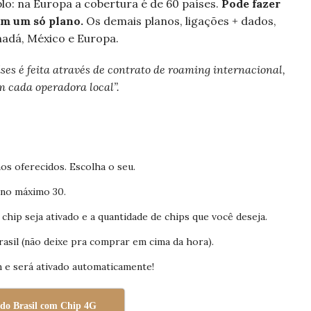
o: na Europa a cobertura é de 60 países.
Pode fazer
om um só plano.
Os demais planos, ligações + dados,
nadá, México e Europa.
ses é feita através de contrato de roaming internacional,
m cada operadora local”.
nos oferecidos. Escolha o seu.
 no máximo 30.
chip seja ativado e a quantidade de chips que você deseja.
rasil (não deixe pra comprar em cima da hora).
m e será ativado automaticamente!
 do Brasil com Chip 4G