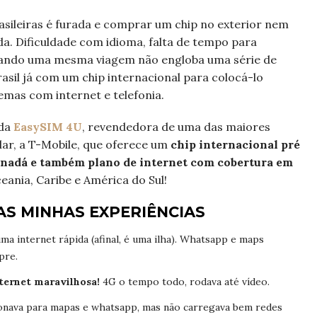
sileiras é furada e comprar um chip no exterior nem
a. Dificuldade com idioma, falta de tempo para
 quando uma mesma viagem não engloba uma série de
rasil já com um chip internacional para colocá-lo
mas com internet e telefonia.
 da
EasySIM 4U
, revendedora de uma das maiores
lar, a T-Mobile, que oferece um
chip internacional pré
anadá e também plano de internet com cobertura em
ceania, Caribe e América do Sul!
S MINHAS EXPERIÊNCIAS
ma internet rápida (afinal, é uma ilha). Whatsapp e maps
pre.
ternet maravilhosa!
4G o tempo todo, rodava até vídeo.
onava para mapas e whatsapp, mas não carregava bem redes