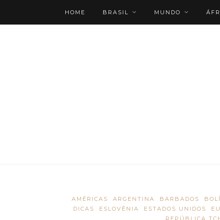
HOME
BRASIL
MUNDO
ÁFR
ROTEIRO PERSONALIZADO
AMÉRICAS
ARGENTINA
BARBADOS
BOL
DICAS
ESLOVÊNIA
ESTADOS UNIDOS
E
REPÚBLICA TC